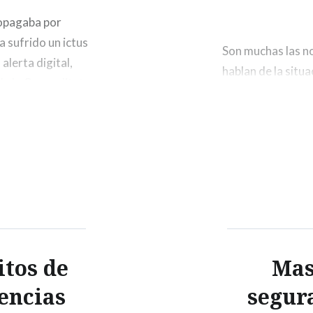
ropagaba por
a sufrido un ictus
Son muchas las no
alerta digital,
hablan de la situ
e la Generalitat
Borbón con relaci
como
abdicara en 2014 
abandonó definiti
itos de
Mas
rencias
segur