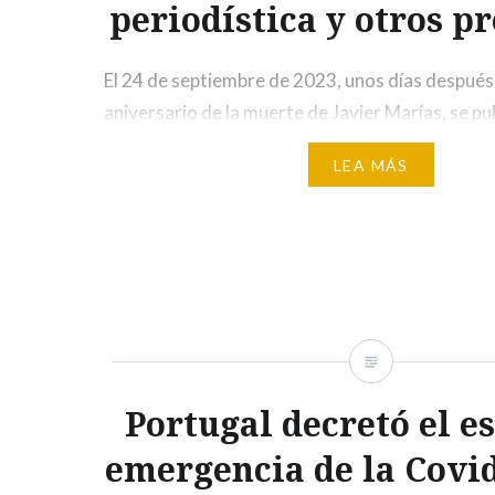
periodística y otros p
El 24 de septiembre de 2023, unos días después
aniversario de la muerte de Javier Marías, se pu
información referida a la sucesión del reino del
LEA MÁS
el de Redonda. Dos periodistas daban cuenta de
de la monarquía en la figura de Juan Gabriel Vás
colombiano,…
Portugal decretó el e
emergencia de la Covid