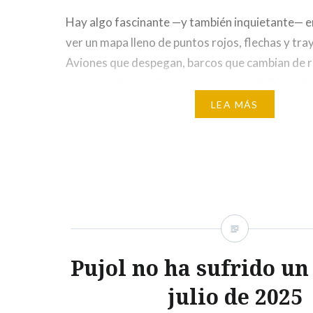
Hay algo fascinante —y también inquietante— en 
ver un mapa lleno de puntos rojos, flechas y tra
Aviones que despegan, barcos que cambian de r
que parpadean y drones que surcan el cielo en b
que no vemos, pero intuimos. Todo parece orde
LEA MÁS
jugable, como si se…
Pujol no ha sufrido un
julio de 2025