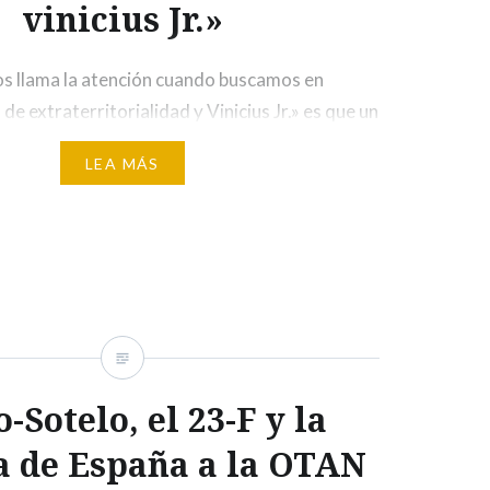
vinicius Jr.»
os llama la atención cuando buscamos en
de extraterritorialidad y Vinicius Jr.» es que un
 de comunicación se han hecho eco de las
LEA MÁS
 Ministro de Justicia del gobierno de Lula da
l más llamativo es el que en el propio buscador
-Sotelo, el 23-F y la
a de España a la OTAN