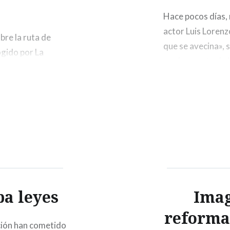
Hace pocos días, 
actor Luis Lorenzo
bre la ruta de
que se avecina», 
cogido por La
por la muerte de la
, donde se hace
confidencial habl
conocido programa
a noticia ya ha
ba leyes
Imag
reforma 
ción han cometido