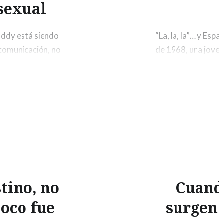
 sexual
addy está siendo
“La, la, la”… y Es
 comunicación, no
de 1968, una jove
también por la
escenario del Roya
 otras causas, el
más icónicas en l
ecisamente este
primera vez, la te
certamen…
stino, no
Cuand
oco fue
surgen