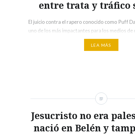
entre trata y tráfico
El juicio contra el rapero conocido como Puff D
uno de los más impactantes para los medios de
solo por los delitos de los que se le acusa, sino 
LEA MÁS
posible implicación de otras celebridades. Entre
cantante está acusado de tráfico sexual. Es pr
punto…
Jesucristo no era pale
nació en Belén y tamp