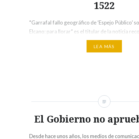
1522
“Garrafal fallo geográfico de ‘Espejo Público’ so
Elcano: para llorar” es el titular de la noticia re
Vanguardia, el pasado 7 de septiembre de 2022
LEA MÁS
referencia explícita al error cometido por un 
de televisión emitido por Antena 3. En parte, est
sido…
El Gobierno no aprue
Desde hace unos años, los medios de comunica