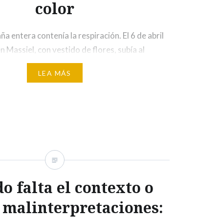
color
paña entera contenía la respiración. El 6 de abril
n Massiel, con vestido de flores, subía al
l Albert Hall para firmar una de las victorias
LEA MÁS
a historia de Eurovisión. Aquella noche, por
levisión pública británica (BBC) retransmitía el
o falta el contexto o
 malinterpretaciones: