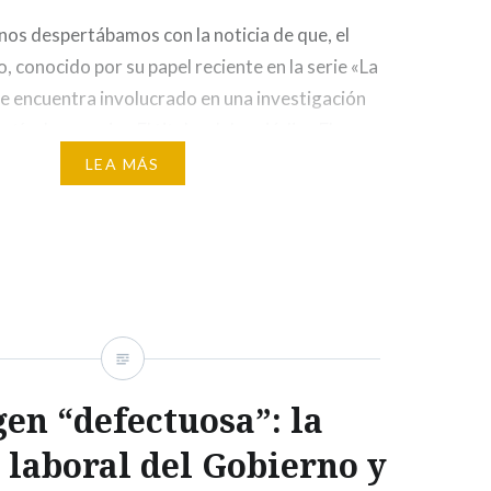
nos despertábamos con la noticia de que, el
, conocido por su papel reciente en la serie «La
se encuentra involucrado en una investigación
 tía de su mujer. El titular del periódico El
a de que el actor ha sido acusado…
LEA MÁS
en “defectuosa”: la
laboral del Gobierno y