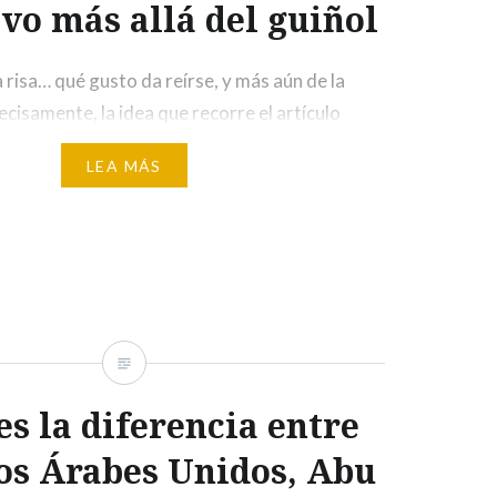
ivo más allá del guiñol
la risa… qué gusto da reírse, y más aún de la
recisamente, la idea que recorre el artículo
co, “De ‘Las noticias del guiñol’ a ‘Polònia’ y
LEA MÁS
el humor político que la televisión española dejó
do 8 de marzo de 2026. El planteamiento es…
es la diferencia entre
os Árabes Unidos, Abu