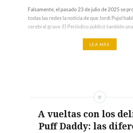
Falsamente, el pasado 23 de julio de 2025 se p
todas las redes la noticia de que Jordi Pujol habí
cerebral grave. El Periódico publicó también una 
ampliamente difundida, de que el expresidente d
estaba ingresado en un hospital de Barcelona 
LEA MÁS
consecuencia del ictus. El rumor…
A vueltas con los del
Puff Daddy: las dife