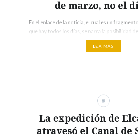
de marzo, no el d
En el enlace de la noticia, el cual es un fragment
que hay todos los días, se narra la posibilidad 
su próxima reunión de abril, decrete el fin de la
LEA MÁS
ello, el vídeo nos narra que Portugal decretó el
emergencia el 3 de…
La expedición de El
atravesó el Canal de 