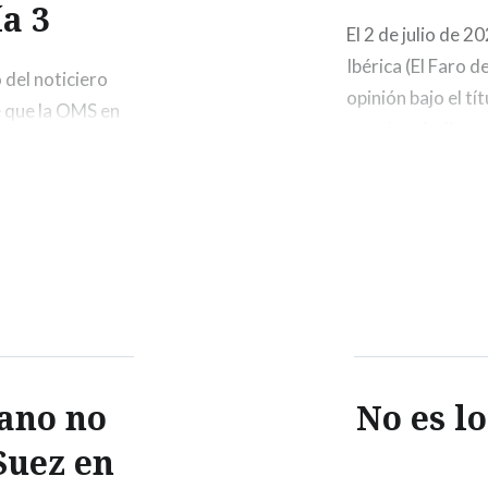
ía 3
El 2 de julio de 2
Ibérica (El Faro d
o del noticiero
opinión bajo el tí
de que la OMS en
por el periodista
 pandemia. Junto a
Madrid, que había
 estado de
cano no
No es l
Suez en