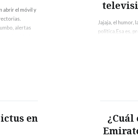
televis
abrir el móvil y
yectorias.
Jajaja, el humor, 
umbo, alertas
política.Esa es, p
usca de objetivos
publicado en Públi
nado, casi
‘Vaya Semanita’: 
escapar”, el pasa
 ictus en
¿Cuál 
Emirat