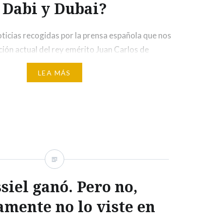
Dabi y Dubai?
ticias recogidas por la prensa española que nos
ación actual del rey emérito Juan Carlos de
ón a su lugar de residencia después de que
LEA MÁS
en su hijo Felipe. A partir de 2019, el monarca
vamente la vida institucional, y un año más…
siel ganó. Pero no,
amente no lo viste en