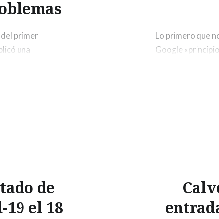
roblemas
 del primer
Lo primero que n
blicó una
Google «principio 
 que era soberano,
montón de medios
 la continuidad
declaraciones del
quez, el escritor
Silva en Brasil. E
de…
stado de
Calvo
-19 el 18
entrad