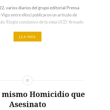
022, varios diarios del grupo editorial Prensa
e Vigo entre ellos) publicaron un artículo de
tulo ‘Elogio conclusivo de la vieja UCD’, firmado
 Antonio Papell. La cumbre de la OTAN en
 tenido lugar días antes, servía al autor…
LEA MÁS
o mismo Homicidio que
Asesinato