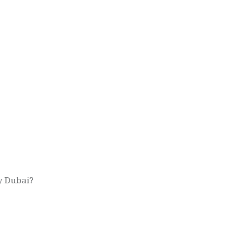
r
 y Dubai?