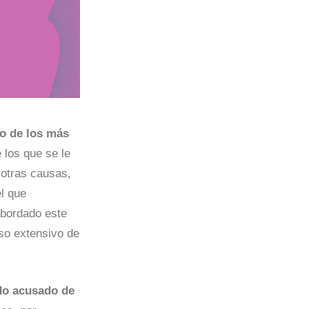
o de los más
e los que se le
 otras causas,
l que
abordado este
uso extensivo de
ido acusado de