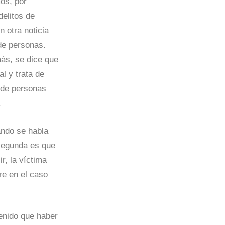
mos, por
elitos de
 otra noticia
de personas.
más, se dice que
l y trata de
a de personas
.
ndo se habla
 segunda es que
r, la víctima
re en el caso
tenido que haber