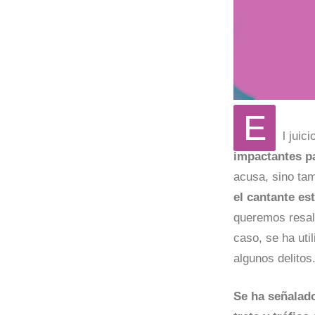
E
l juic
impactantes p
acusa, sino tam
el cantante es
queremos resal
caso, se ha uti
algunos delitos
Se ha señalado