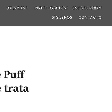
S
JORNADAS
INVESTIGACIÓN
ESCAPE ROOM
SÍGUENOS
CONTACTO
 Puff
 trata