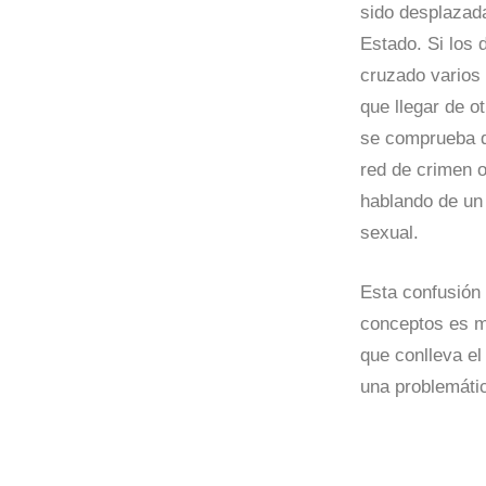
sido desplazada
Estado. Si los
cruzado varios 
que llegar de o
se comprueba q
red de crimen o
hablando de un 
sexual.
Esta confusión
conceptos es mu
que conlleva e
una problemátic