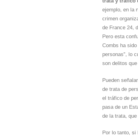
trata y tráfic
ejemplo, en la
crimen organiza
de France 24, d
Pero esta confu
Combs ha sido “
personas”, lo c
son delitos que
Pueden señala
de trata de per
el tráfico de p
pasa de un Esta
de la trata, qu
Por lo tanto, s