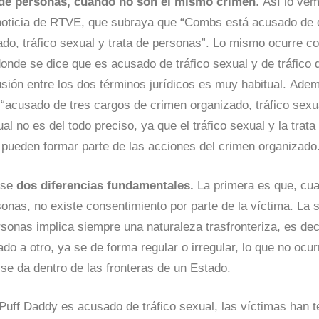
o de personas, cuando no son el mismo crimen
. Así lo ve
 noticia de RTVE, que subraya que “Combs está acusado de d
do, tráfico sexual y trata de personas”. Lo mismo ocurre con
onde se dice que es acusado de tráfico sexual y de tráfico 
sión entre los dos términos jurídicos es muy habitual. Ade
acusado de tres cargos de crimen organizado, tráfico sexua
ual no es del todo preciso, ya que el tráfico sexual y la trat
 pueden formar parte de las acciones del crimen organizado
rse
dos diferencias fundamentales.
La primera es que, cua
sonas, no existe consentimiento por parte de la víctima. La
ersonas implica siempre una naturaleza trasfronteriza, es deci
do a otro, ya se de forma regular o irregular, lo que no ocur
e se da dentro de las fronteras de un Estado.
i Puff Daddy es acusado de tráfico sexual, las víctimas han 