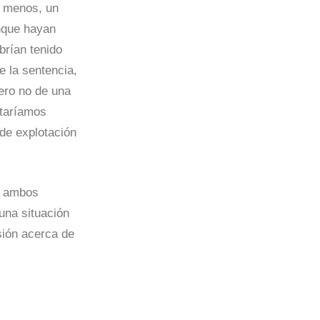
l menos, un
unque hayan
brían tenido
e la sentencia,
ero no de una
staríamos
 de explotación
e ambos
una situación
sión acerca de