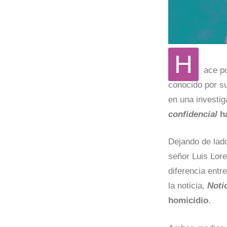
H
ace po
conocido por su
en una investig
confidencial
ha
Dejando de lado
señor Luis Lor
diferencia entr
la noticia,
Noti
homicidio
.