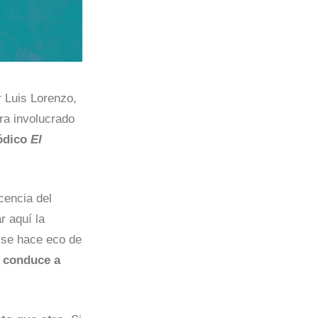
r Luis Lorenzo,
ra involucrado
iódico
El
cencia del
r aquí la
n se hace eco de
e conduce a