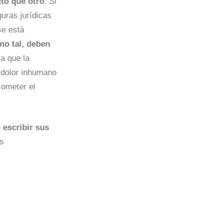
to que otro
. Si
guras jurídicas
se está
mo tal, deben
a que la
 dolor inhumano
cometer el
escribir sus
as