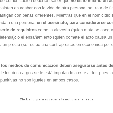
de comunicación deberían saber que
no es lo mismo un ac
nsisten en acabar con la vida de otra persona, se trata de fi
castigan con penas diferentes. Mientras que en el homicidio 
vida a una persona,
en el asesinato, para considerarse co
serie de requisitos
como la alevosía (quien mata se asegur
defensa); o el ensañamiento (quien comete el acto causa un
 o un precio (se recibe una contraprestación económica por 
,
los medios de comunicación deben asegurarse antes de 
de los dos cargos se le está imputando a este actor, pues l
punitivas no son iguales en ambos casos.
Click aquí para acceder a la noticia analizada