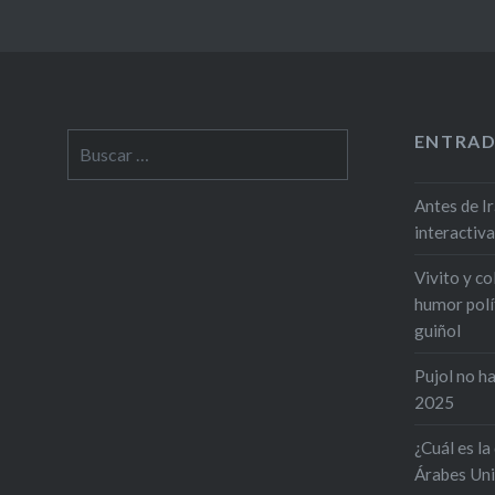
ENTRAD
Antes de Ir
interactiva
Vivito y co
humor polít
guiñol
Pujol no ha
2025
¿Cuál es la
Árabes Uni