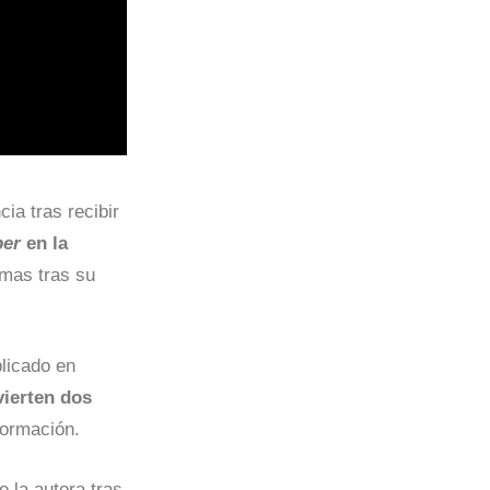
cia tras recibir
per
en la
omas tras su
licado en
vierten dos
formación.
e la autora tras