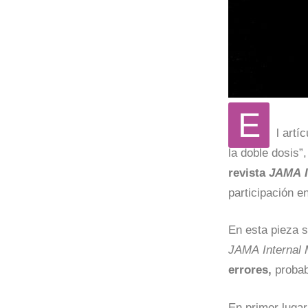
E
l artí
la doble dosis”,
revista
JAMA I
participación e
En esta pieza s
JAMA Internal 
errores,
probab
En primer lugar