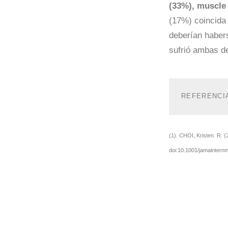
(33%), muscle 
(17%) coincida 
deberían haber
sufrió ambas de
REFERENCIA
(1). CHOI, Kristen. R. 
doi:10.1001/jamaintern