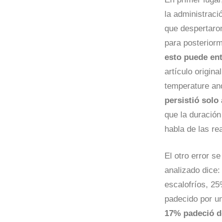
la administraci
que despertaron
para posteriorm
esto puede ent
artículo origina
temperature and
persistió solo
que la duración
habla de las re
El otro error s
analizado dice
escalofríos, 25
padecido por 
17% padeció do