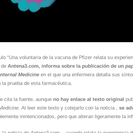
culo “Una voluntaria de la vacuna de Pfizer relata su experien
 de
Antena3.com,
informa sobre la publicación de un
pa
nternal Medicine
en el que una enfermera detalla sus sínt
n la prueba de esta farmacéutica.
e cita la fuente, aunque
no hay enlace al texto original
pub
Medicine
. Al leer este texto y cotejarlo con la noticia ,
se ad
lemente inintencionados, pero que alteran ligeramente la in
, la noticia de Antena3.com
—
cuando relata la experiencia d