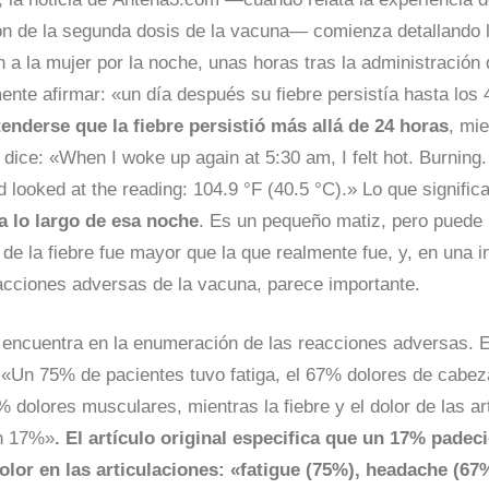
ón de la segunda dosis de la vacuna
—
comienza detallando 
 a la mujer por la noche, unas horas tras la administración 
ente afirmar: «un día después su fiebre persistía hasta los 
enderse que la fiebre persistió más allá de 24 horas
, mie
l dice: «When I woke up again at 5:30 am, I felt hot. Burning
 looked at the reading: 104.9 °F (40.5 °C).» Lo que signifi
 a lo largo de esa noche
. Es un pequeño matiz, pero puede 
 de la fiebre fue mayor que la que realmente fue, y, en una 
acciones adversas de la vacuna, parece importante.
e encuentra en la enumeración de las reacciones adversas. El
: «Un 75% de pacientes tuvo fatiga, el 67% dolores de cabe
% dolores musculares, mientras la fiebre y el dolor de las ar
un 17%»
. El artículo original especifica que un 17% padeci
lor en las articulaciones: «fatigue (75%), headache (67%