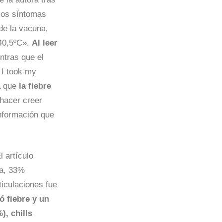
los síntomas
de la vacuna,
40,5ºC».
Al leer
ntras que el
. I took my
ca que
la fiebre
hacer creer
información que
 artículo
za, 33%
ticulaciones fue
ó fiebre y un
), chills