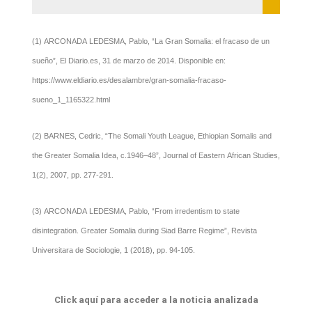
(1) ARCONADA LEDESMA, Pablo, “La Gran Somalia: el fracaso de un
sueño”, El Diario.es, 31 de marzo de 2014. Disponible en:
https://www.eldiario.es/desalambre/gran-somalia-fracaso-
sueno_1_1165322.html
(2) BARNES, Cedric, “The Somali Youth League, Ethiopian Somalis and
the Greater Somalia Idea, c.1946–48”, Journal of Eastern African Studies,
1(2), 2007, pp. 277-291.
(3) ARCONADA LEDESMA, Pablo, “From irredentism to state
disintegration. Greater Somalia during Siad Barre Regime”, Revista
Universitara de Sociologie, 1 (2018), pp. 94-105.
Click aquí para acceder a la noticia analizada